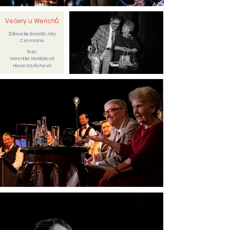
Večery u Werichů
Žižkovské divadlo Járy
Cimrmana
foto:
Veronika Matějková
Hana Görlichová